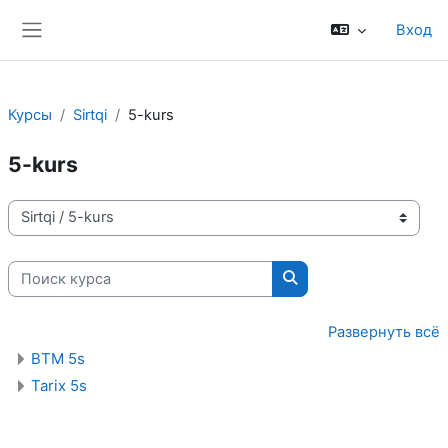
Перейти к основному содержанию
Вход
Боковая панель
Курсы
Sirtqi
5-kurs
5-kurs
Категории курсов
Поиск курса
Поиск курса
Развернуть всё
BTM 5s
Tarix 5s